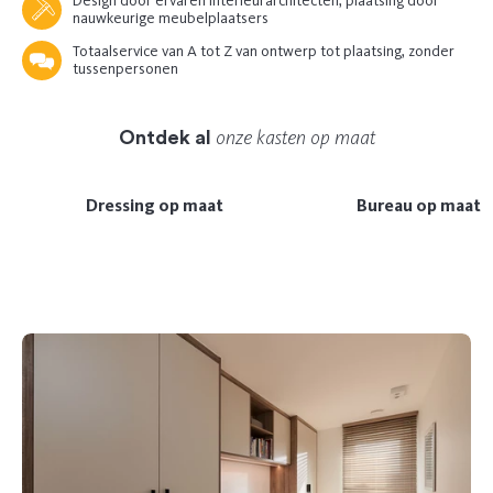
Design door ervaren interieurarchitecten, plaatsing door
nauwkeurige meubelplaatsers
Totaalservice van A tot Z van ontwerp tot plaatsing, zonder
tussenpersonen
onze kasten op maat
Ontdek al
Dressing op maat
Bureau op maat
Previous
Next