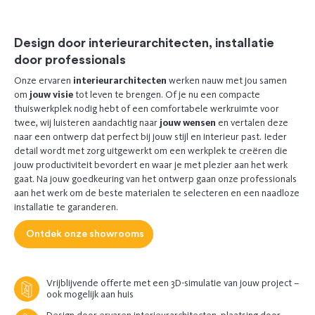
Previous
Next
Design door interieurarchitecten, installatie
door professionals
Onze ervaren
interieurarchitecten
werken nauw met jou samen
om
jouw visie
tot leven te brengen. Of je nu een compacte
thuiswerkplek nodig hebt of een comfortabele werkruimte voor
twee, wij luisteren aandachtig naar
jouw wensen
en vertalen deze
naar een ontwerp dat perfect bij jouw stijl en interieur past. Ieder
detail wordt met zorg uitgewerkt om een werkplek te creëren die
jouw productiviteit bevordert en waar je met plezier aan het werk
gaat. Na jouw goedkeuring van het ontwerp gaan onze professionals
aan het werk om de beste materialen te selecteren en een naadloze
installatie te garanderen.
Ontdek onze showrooms
Vrijblijvende offerte met een 3D-simulatie van jouw project –
ook mogelijk aan huis