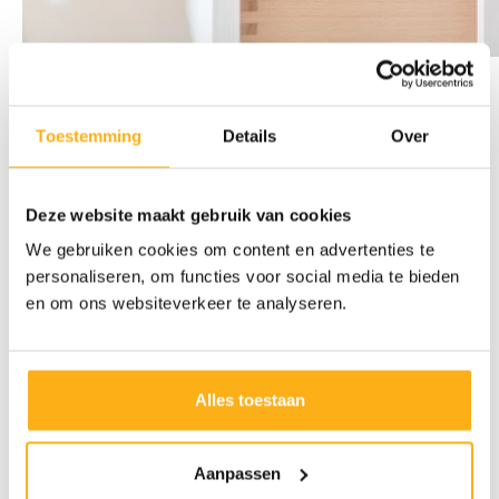
Toestemming
Details
Over
Meer inspiratie voor jouw maatkasten
Previous
Next
Deze website maakt gebruik van cookies
Hoeveel kost een bureau op maat bij Camber?
We gebruiken cookies om content en advertenties te
De prijs van een ingebouwde bureau hangt af van de
indeling,
personaliseren, om functies voor social media te bieden
materialen en afwerking
. Bij Camber ontvang je een transparante
en om ons websiteverkeer te analyseren.
offerte op maat, afgestemd op jouw wensen. Neem een kijkje op
onze
prijzenpagina
voor meer informatie.
Algemene prijsinformatie
Alles toestaan
Veelgestelde vragen
Aanpassen