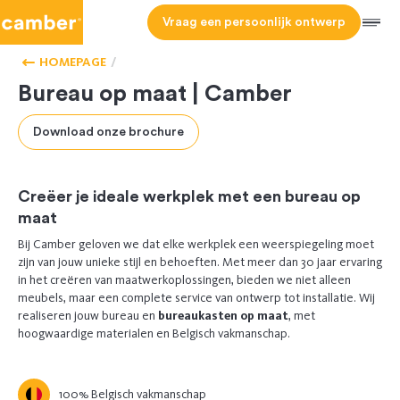
Camber
Vraag een persoonlijk ontwerp
ONZE
Men
KASTEN
OP
HOMEPAGE
MAAT
Bureau op maat | Camber
Download onze brochure
Creëer je ideale werkplek met een bureau op
maat
Bij Camber geloven we dat elke werkplek een weerspiegeling moet
zijn van jouw unieke stijl en behoeften. Met meer dan 30 jaar ervaring
in het creëren van maatwerkoplossingen, bieden we niet alleen
meubels, maar een complete service van ontwerp tot installatie. Wij
realiseren jouw bureau en
bureaukasten op maat
, met
hoogwaardige materialen en Belgisch vakmanschap.
100% Belgisch vakmanschap