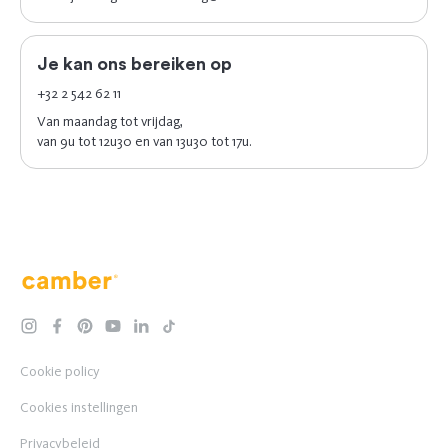
Je kan ons bereiken op
+32 2 542 62 11
Van maandag tot vrijdag,
van 9u tot 12u30 en van 13u30 tot 17u.
Camber
instagram
facebook
pinterest
youtube
linkedin
tiktok
Cookie policy
Cookies instellingen
Privacybeleid