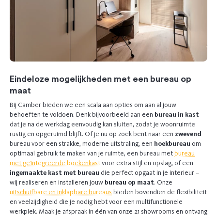
Eindeloze mogelijkheden met een
bureau op
maat
Bij Camber bieden we een scala aan opties om aan al jouw
behoeften te voldoen. Denk bijvoorbeeld aan een
bureau in kast
dat je na de werkdag eenvoudig kan sluiten, zodat je woonruimte
rustig en opgeruimd blijft. Of je nu op zoek bent naar een
zwevend
bureau voor een strakke, moderne uitstraling, een
hoekbureau
om
optimaal gebruik te maken van je ruimte, een bureau met
bureau
met geïntegreerde boekenkast
voor extra stijl en opslag, of een
ingemaakte kast met bureau
die perfect opgaat in je interieur –
wij realiseren en installeren jouw
bureau op maat
. Onze
uitschuifbare en inklapbare bureaus
bieden bovendien de flexibiliteit
en veelzijdigheid die je nodig hebt voor een multifunctionele
werkplek. Maak je afspraak in één van onze 21 showrooms en
ontvang