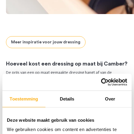
Meer inspiratie voor jouw dressing
Previous
Next
Hoeveel kost een dressing op maat bij Camber?
De prijs van een op maat gemaakte dressing hangt af van de
indeling, materialen en afwerking
. Bij Camber ontvang je een
transparante offerte op maat, afgestemd op jouw wensen. Neem
een kijkje op onze
prijzenpagina
voor meer informatie.
Toestemming
Details
Over
Algemene prijsinformatie
Deze website maakt gebruik van cookies
We gebruiken cookies om content en advertenties te
Strakke inloopdressing met uitrekbaar