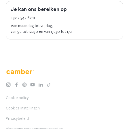
Je kan ons bereiken op
+32 2 542 62 11
Van maandag tot vrijdag,
van 9u tot 12u30 en van 13u30 tot 17u.
Camber
instagram
facebook
pinterest
youtube
linkedin
tiktok
Cookie policy
Cookies instellingen
Privacybeleid
Algemene verkoopsvoorwaarden