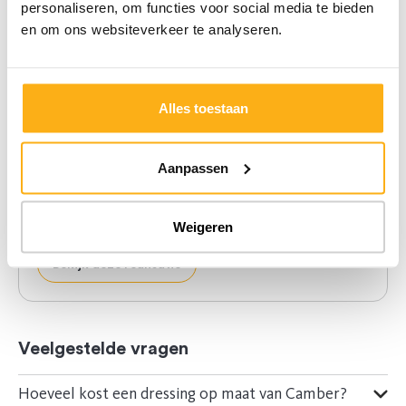
personaliseren, om functies voor social media te bieden
bureau
en om ons websiteverkeer te analyseren.
8.400 € (excl btw)
Caroline
, interieurarchitecte
Alles toestaan
Arthur
, meubelplaatser
Aanpassen
Deze prijs omvat zowel het ontwerp door een
interieurarchitect
, de
kastaccessoires
, de
levering
, de
plaatsing
en
10 jaar garantie.
Weigeren
Bekijk deze realisatie
Veelgestelde vragen
Hoeveel kost een dressing op maat van Camber?