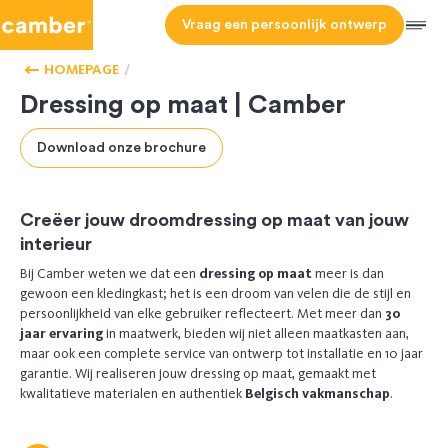
Camber
Vraag een persoonlijk ontwerp
ONZE
Men
KASTEN
OP
HOMEPAGE
MAAT
Dressing op maat | Camber
Download onze brochure
Creëer jouw droomdressing op maat van jouw
interieur
Bij Camber weten we dat een
dressing op maat
meer is dan
gewoon een kledingkast; het is een droom van velen die de stijl en
persoonlijkheid van elke gebruiker reflecteert. Met meer dan
30
jaar ervaring
in maatwerk, bieden wij niet alleen maatkasten aan,
maar ook een complete service van ontwerp tot installatie en 10 jaar
garantie. Wij realiseren jouw dressing op maat, gemaakt met
kwalitatieve materialen en authentiek
Belgisch vakmanschap
.