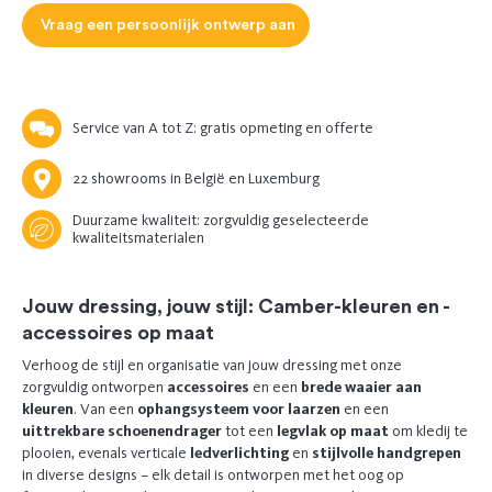
Vraag een persoonlijk ontwerp aan
Service van A tot Z: gratis opmeting en offerte
22 showrooms in België en Luxemburg
Duurzame kwaliteit: zorgvuldig geselecteerde
kwaliteitsmaterialen
Jouw dressing, jouw stijl: Camber-kleuren en -
accessoires op maat
Verhoog de stijl en organisatie van jouw dressing met onze
zorgvuldig ontworpen
accessoires
en een
brede waaier aan
kleuren
. Van een
ophangsysteem voor laarzen
en een
uittrekbare schoenendrager
tot een
legvlak op maat
om kledij te
plooien, evenals verticale
ledverlichting
en
stijlvolle handgrepen
in diverse designs – elk detail is ontworpen met het oog op