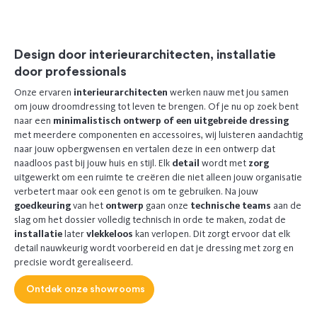
Previous
Next
Design door interieurarchitecten, installatie
door professionals
Onze ervaren
interieurarchitecten
werken nauw met jou samen
om jouw droomdressing tot leven te brengen. Of je nu op zoek bent
naar een
minimalistisch ontwerp of een uitgebreide dressing
met meerdere componenten en accessoires, wij luisteren aandachtig
naar jouw opbergwensen en vertalen deze in een ontwerp dat
naadloos past bij jouw huis en stijl. Elk
detail
wordt met
zorg
uitgewerkt om een ruimte te creëren die niet alleen jouw organisatie
verbetert maar ook een genot is om te gebruiken. Na jouw
goedkeuring
van het
ontwerp
gaan onze
technische teams
aan de
slag om het dossier volledig technisch in orde te maken, zodat de
installatie
later
vlekkeloos
kan verlopen. Dit zorgt ervoor dat elk
detail nauwkeurig wordt voorbereid en dat je dressing met zorg en
precisie wordt gerealiseerd.
Ontdek onze showrooms