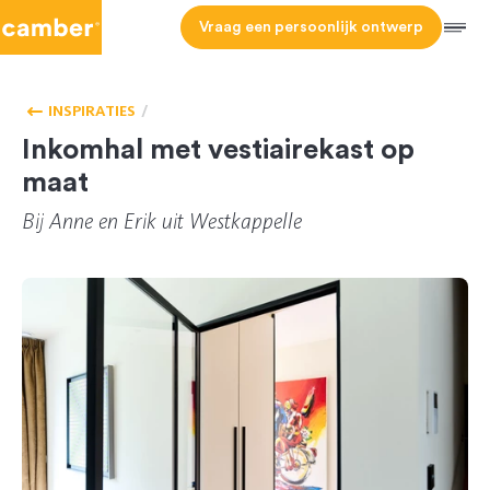
Camber
Vraag een persoonlijk ontwerp
Men
HOMEPAGE
VESTIAIRE
INSPIRATIES
Inkomhal met vestiairekast op
maat
Bij Anne en Erik uit Westkappelle
CL 165974