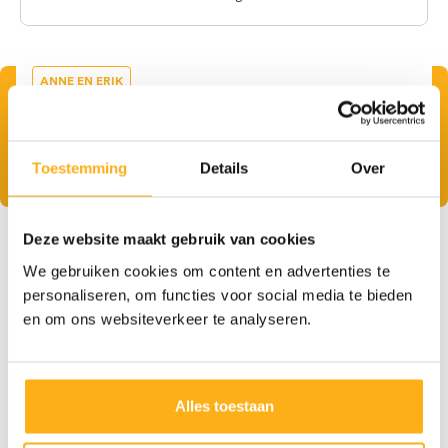
ANNE EN ERIK
Nieuwbouwappartement bij Anne en Erik
Lees dit verhaal
Toestemming
Details
Over
Deze website maakt gebruik van cookies
Meer
inspiratie
We gebruiken cookies om content en advertenties te
Ontdek onze vestiaires op maat
personaliseren, om functies voor social media te bieden
en om ons websiteverkeer te analyseren.
Alles toestaan