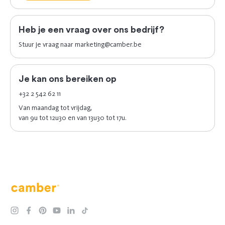
Heb je een vraag over ons bedrijf?
Stuur je vraag naar
marketing@camber.be
Je kan ons bereiken op
+32 2 542 62 11
Van maandag tot vrijdag,
van 9u tot 12u30 en van 13u30 tot 17u.
Camber
instagram
facebook
pinterest
youtube
linkedin
tiktok