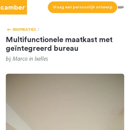
Camber
Vraag een persoonlijk ontwerp
Men
HOMEPAGE
WOONKAMER
INSPIRATIES
Multifunctionele maatkast met
geïntegreerd bureau
bij
Marco
in Ixelles
REF 29
CL-159363