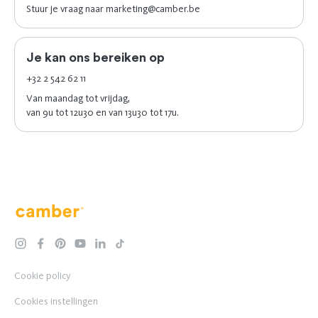
Stuur je vraag naar
marketing@camber.be
Je kan ons bereiken op
+32 2 542 62 11
Van maandag tot vrijdag,
van 9u tot 12u30 en van 13u30 tot 17u.
Camber
instagram
facebook
pinterest
youtube
linkedin
tiktok
Cookie policy
Cookies instellingen