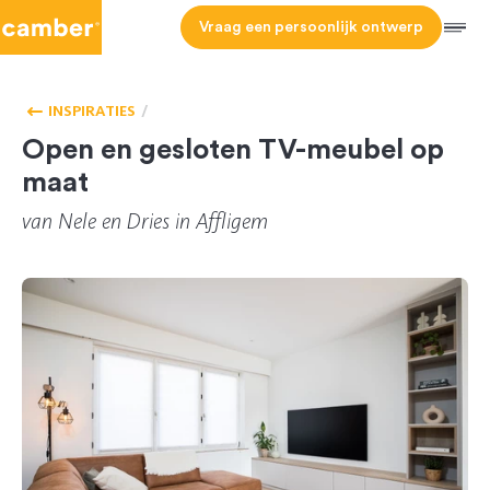
Camber
Vraag een persoonlijk ontwerp
Men
HOMEPAGE
WOONKAMER
INSPIRATIES
Open en gesloten TV-meubel op
maat
van
Nele
en
Dries
in Affligem
481
CL-157060