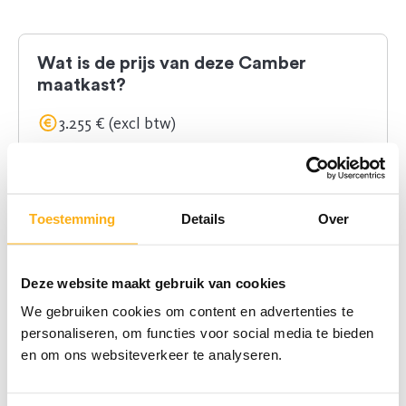
Wat is de prijs van deze Camber
maatkast?
3.255 € (excl btw)
Axelle
, interieurarchitect
Silvio & Tobias
, meubelplaatsers
Deze prijs omvat zowel het ontwerp door een
Toestemming
Details
Over
interieurarchitect
, de
kastaccessoires
, de
levering
, de
plaatsing
en
10 jaar garantie
.
Deze website maakt gebruik van cookies
We gebruiken cookies om content en advertenties te
personaliseren, om functies voor social media te bieden
Nog
meer
inspiratie?
en om ons websiteverkeer te analyseren.
Ontdek onze realisaties