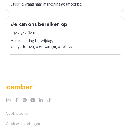
Stuur je vraag naar
marketing@camber.be
Je kan ons bereiken op
+32 2 542 62 11
Van maandag tot vrijdag,
van 9u tot 12u30 en van 13u30 tot 17u.
Camber
instagram
facebook
pinterest
youtube
linkedin
tiktok
Cookie policy
Cookies instellingen