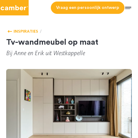
Camber
Vraag een persoonlijk ontwerp
Men
HOMEPAGE
WOONKAMER
INSPIRATIES
Tv-wandmeubel op maat
Bij Anne en Erik uit Westkappelle
CL 165974