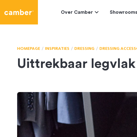
Camber
Over Camber
Showroom
HOMEPAGE
INSPIRATIES
DRESSING
DRESSING ACCESS
Uittrekbaar legvla