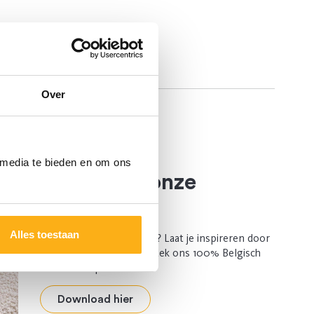
Over
 media te bieden en om ons
Download onze
brochure
Alles toestaan
Een project in gedachten? Laat je inspireren door
onze maatkasten en ontdek ons 100% Belgisch
vakmanschap.
Download hier