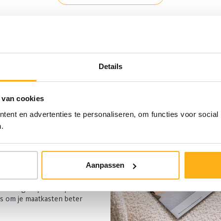
Details
 van cookies
ent en advertenties te personaliseren, om functies voor social
je in voor
.
euwsbrief
Aanpassen
n interieur make-over of
 georganiseerde ruimte?
ontvang inspiratie op maat
ps om je maatkasten beter