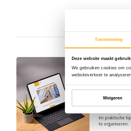
Toestemming
Deze website maakt gebruik
We gebruiken cookies om cont
Schrijf 
websiteverkeer te analyseren
onze ni
Weigeren
Droom je van ee
van een slimme,
Abonneer je en 
én praktische ti
te organiseren.