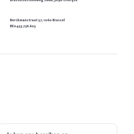
Brusselsesteenweg 288A, 3090 Overijse
Berckmanstraat 57, 1060 Brussel
BE0453.736.603