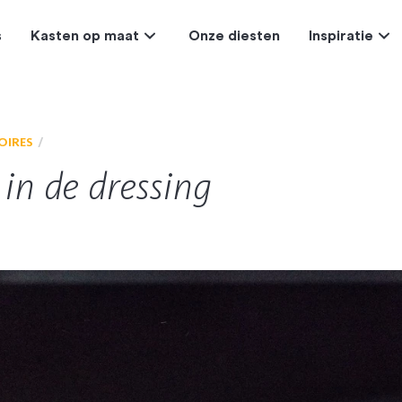
s
Kasten op maat
Onze diesten
Inspiratie
OIRES
in de dressing
k