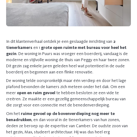
In dit klantenverhaal ontdek je een geslaagde inrichting van
2
tienerkamers
en 1
grote open ruimte met bureau voor heel het
gezin
. De woning in Puurs was vroeger een boerderij, vandaag is de
moderne en stijlvolle woning de thuis van Peggy en haar twee zonen.
Dit gezin zag enkele jaren geleden heel wat potentieel in de oude
boerderij en begonnen aan een flinke renovatie.
De woning telde oorspronkelijk maar één verdiep en door het lage
plafond bevonden de kamers zich meteen onder het dak. Om een
meer
open en ruim gevoel
te hebben besloten ze een vide te
creëren. Ze maakte er een gezellig gemeenschappelijk bureau van
die zorgt voor een connectie met de benedenverdieping.
Om het
ruime gevoel op de bovenverdieping nog meer te
benadrukken
, en dan vooral in de tienerkamers van hun zonen,
deden ze beroep op de expertise van Camber. De oudste zoon van
het gezin, Max, studeert architectuur. Hij was dus heel erg