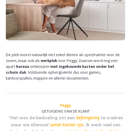
De plek moest natuurlijk niet enkel dienen als speelruimte voor de
zonen, maar ook als
werkplek
voor Peggy. Daarom werd nog een
apart
bureau
ontworpen
met
ingebouwde kasten onder het
schuin dak
. Voldoende opbergruimte dus voor games,
kantoorspullen, mappen en allerlei documenten.
Peggy
GETUIGENIS VAN DE KLANT
leefomgeving
“Het
was
de
bedoeling
om
een
te
creëren
samen
kunnen
zijn
waar
we
allemaal
.
Ik
werk
veel
van