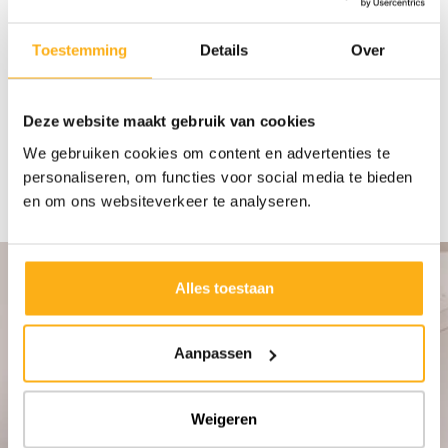
Toestemming
Details
Over
meubelplaatsers
van
Camber
honderd
procent
“De
kan
je
vertrouwen
en
je
weet
gewoon
dat
ze
hun
werk
heel
goed
doen,
ze
werken
alles
tot
in
de
puntjes
af.
Dus
Deze website maakt gebruik van cookies
het
is
eigenlijk
zonder
zorgen
thuiskomen.”
We gebruiken cookies om content en advertenties te
personaliseren, om functies voor social media te bieden
en om ons websiteverkeer te analyseren.
Alles toestaan
Aanpassen
Weigeren