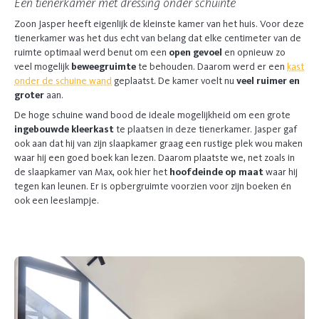
Een tienerkamer met dressing onder schuinte
Zoon Jasper heeft eigenlijk de kleinste kamer van het huis. Voor deze
tienerkamer was het dus echt van belang dat elke centimeter van de
ruimte optimaal werd benut om een
open gevoel
en opnieuw zo
veel mogelijk
beweegruimte
te behouden. Daarom werd er een
kast
onder de schuine wand
geplaatst. De kamer voelt nu
veel ruimer en
groter
aan.
De hoge schuine wand bood de ideale mogelijkheid om een grote
ingebouwde kleerkast
te plaatsen in deze tienerkamer. Jasper gaf
ook aan dat hij van zijn slaapkamer graag een rustige plek wou maken
waar hij een goed boek kan lezen. Daarom plaatste we, net zoals in
de slaapkamer van Max, ook hier het
hoofdeinde op maat
waar hij
tegen kan leunen. Er is opbergruimte voorzien voor zijn boeken én
ook een leeslampje.