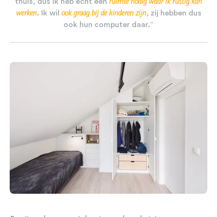
ruimte
nodig
waar
ik
rustig
kan
thuis,
dus
ik
heb
echt
een
werken
ook
graag
bij
de
kinderen
zijn
.
Ik
wil
,
zij
hebben
dus
ook
hun
computer
daar.”