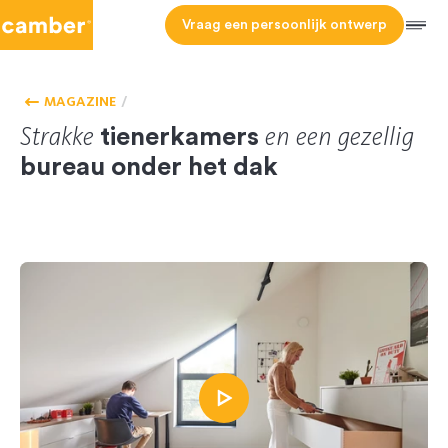
Camber
Vraag een persoonlijk ontwerp
Men
HOMEPAGE
KLANTENERVARINGEN
MAGAZINE
Strakke
en een gezellig
tienerkamers
bureau onder het dak