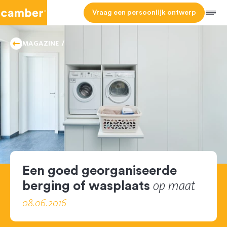
Camber
Vraag een persoonlijk ontwerp
Men
TIPS
HOMEPAGE
AND
MAGAZINE
TRICKS
Een goed georganiseerde
op maat
berging of wasplaats
08.06.2016