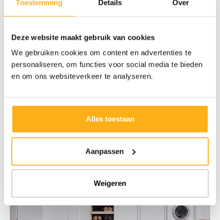
Toestemming
Details
Over
Deze website maakt gebruik van cookies
We gebruiken cookies om content en advertenties te
Maatwerk om de technische installaties te
verbergen
personaliseren, om functies voor social media te bieden
Als je het esthetische aspect van je wasplaats of berging niet uit het
en om ons websiteverkeer te analyseren.
oog wilt verliezen, dan kun je altijd de
verschillende technische
installaties
verbergen
die vaak in dergelijke ruimtes aanwezig zijn.
Onze interieurarchitecten hebben voor jou een ingenieus systeem
bedacht zodat je de verschillende zichtbare leidingen en meters kunt
Alles toestaan
verbergen zonder dat ze onbereikbaar worden!
Aanpassen
Weigeren