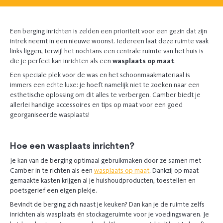
Een berging inrichten is zelden een prioriteit voor een gezin dat zijn
intrek neemt in een nieuwe woonst. Iedereen laat deze ruimte vaak
links liggen, terwijl het nochtans een centrale ruimte van het huis is
die je perfect kan inrichten als een
wasplaats op maat
.
Een speciale plek voor de was en het schoonmaakmateriaal is
immers een echte luxe: je hoeft namelijk niet te zoeken naar een
esthetische oplossing om dit alles te verbergen. Camber biedt je
allerlei handige accessoires en tips op maat voor een goed
georganiseerde wasplaats!
Hoe een wasplaats inrichten?
Je kan van de berging optimaal gebruikmaken door ze samen met
Camber in te richten als een
wasplaats op maat
. Dankzij op maat
gemaakte kasten krijgen al je huishoudproducten, toestellen en
poetsgerief een eigen plekje.
Bevindt de berging zich naast je keuken? Dan kan je de ruimte zelfs
inrichten als wasplaats én stockageruimte voor je voedingswaren. Je