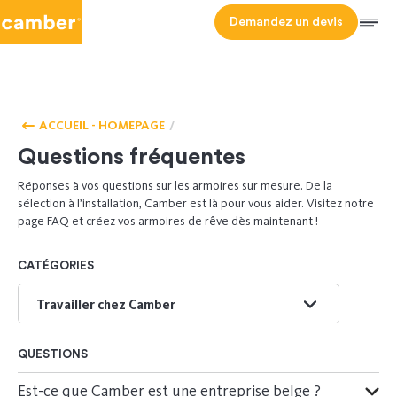
Camber
Demandez un devis
Men
QUESTIONS
FRÉQUENTES
ACCUEIL - HOMEPAGE
Questions fréquentes
Réponses à vos questions sur les armoires sur mesure. De la
sélection à l’installation, Camber est là pour vous aider. Visitez notre
page FAQ et créez vos armoires de rêve dès maintenant !
CATÉGORIES
Travailler chez Camber
FAQ Bureau avec bibliothèque
QUESTIONS
Professionnels, partenariats et presse
Est-ce que Camber est une entreprise belge ?