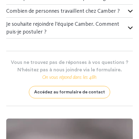
Administratif (factures, TVA,... )
Combien de personnes travaillent chez Camber ?
Préparer la livraison et la pose de Camber
Je souhaite rejoindre l'équipe Camber. Comment
puis-je postuler ?
Les spécifications liées au chantier
La gamme et les prix Camber
Vous
ne
trouvez
pas
de
réponses
à
vos
questions
?
Le service Camber
N'hésitez
pas
à
nous
joindre
via
le
formulaire.
On
vous
répond
dans
les
48h.
FAQ Accessoires bureau
Accédez au formulaire de contact
FAQ Bureau