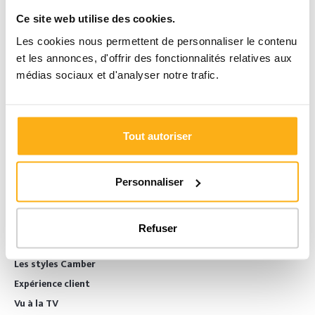
Ce site web utilise des cookies.
Je télécharge la brochure
Les cookies nous permettent de personnaliser le contenu
Un projet en tête ?
et les annonces, d'offrir des fonctionnalités relatives aux
Laissez-vous inspirer par nos placards sur mesure
médias sociaux et d'analyser notre trafic.
et découvrez notre savoir-faire
100% belge.
Téléchargez ici
Tout autoriser
Personnaliser
LAISSEZ-VOUS INSPIRER
Inspirations
Refuser
Camber Magazine
Les styles Camber
Expérience client
Vu à la TV