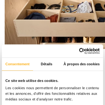
DAVID PLAS PHOTOGRAPHY
Consentement
Détails
À propos des cookies
Découvrez plus de réalisations Camber
Previous
Next
Ce site web utilise des cookies.
Combien coûte un vestiaire sur mesure ?
Les cookies nous permettent de personnaliser le contenu
et les annonces, d'offrir des fonctionnalités relatives aux
Le
prix d’un vestiaire sur mesure
dépend de plusieurs critères :
médias sociaux et d'analyser notre trafic.
dimensions
, agencement intérieur (étagères, penderie, assise),
choix des
matériaux
et finitions. Chez Camber, chaque meuble