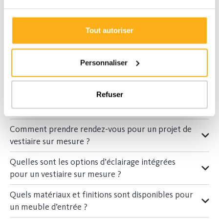
vestiaire pour hall d’entrée est pensé pour s’intégrer parfaitement à
votre espace et à vos besoins.
Tout autoriser
Qu’il s’agisse d’un vestiaire d’entrée fermé, d’un placard hall d’entrée
sur mesure ou d’un meuble d’entrée vestiaire compact, nos solutions
sont entièrement personnalisées.
Personnaliser
En savoir plus sur le prix
Refuser
Questions fréquentes
Comment prendre rendez-vous pour un projet de
vestiaire sur mesure ?
Quelles sont les options d’éclairage intégrées
pour un vestiaire sur mesure ?
Quels matériaux et finitions sont disponibles pour
un meuble d’entrée ?