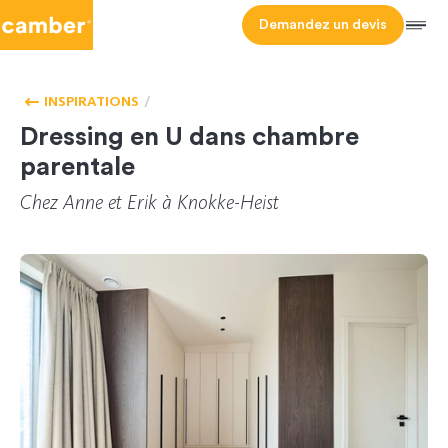
Camber
Demandez un devis
Men
ACCUEIL -
DRESSING
HOMEPAGE
INSPIRATIONS
Dressing en U dans chambre
parentale
Chez Anne et Erik à Knokke-Heist
CL 165974