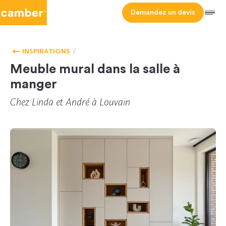
Camber
Demandez un devis
Men
ACCUEIL -
SALON
HOMEPAGE
INSPIRATIONS
Meuble mural dans la salle à
manger
Chez Linda et André à Louvain
CL-158930