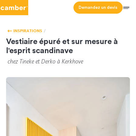
Camber
Demandez un devis
Men
ACCUEIL -
VESTIAIRE
HOMEPAGE
INSPIRATIONS
Vestiaire épuré et sur mesure à
l'esprit scandinave
chez
Tineke
et
Derko
à Kerkhove
478
CL-154833