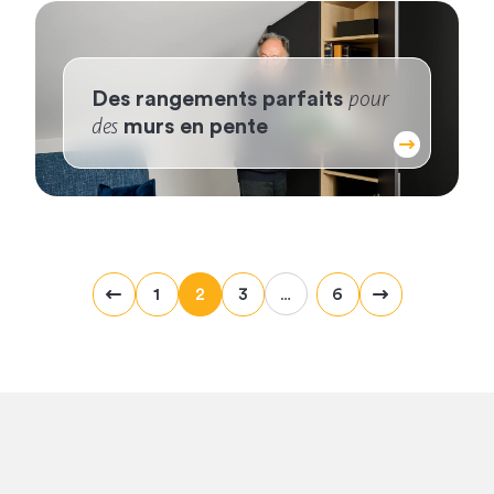
pour
Des rangements parfaits
des
murs en pente
1
2
3
6
Previous
Next