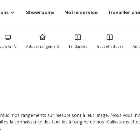
ions
Showrooms
Notre service
Travailler c
Vu à la TV
Astuces rangement
Tendances
Trucs et astuces
Amb
urquoi nos rangements sur mesure sont à leur image. Nous vous invit
aites la connaissance des familles à l’origine de nos réalisations e
.