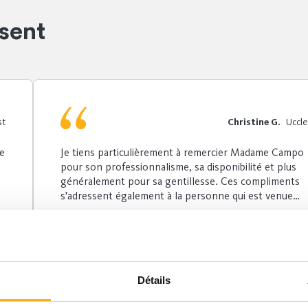
sent
st
Christine G.
Uccle
le
Je tiens particulièrement à remercier Madame Campo
pour son professionnalisme, sa disponibilité et plus
généralement pour sa gentillesse. Ces compliments
s’adressent également à la personne qui est venue
prendre les mesures et aux installateurs qui ont
réalisé un travail impeccable qui force l’admiration. Je
fais une petite parenthèse pour l’installateur qui s’est
blessé au cours de son travail et espère que tout se
Lire plus
passe bien pour lui. En un mot comme en cent, je
Détails
vous remercie infiniment pour ce service et ce travail
satisfaisants à tout point de vue. Votre publicité qui