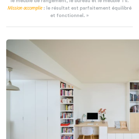
le
meuble
de
rangement,
le
bureau
et
le
meuble
TV.
Mission
accomplie
:
le
résultat
est
parfaitement
équilibré
et
fonctionnel.
»