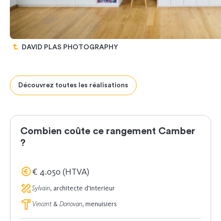
DAVID PLAS PHOTOGRAPHY
Découvrez toutes les réalisations
Previous
Next
Combien coûte ce rangement Camber
?
€ 4.050 (HTVA)
Sylvain
, architecte d'interieur
Vincent
&
Donovan
, menuisiers