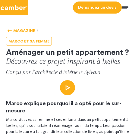
Camber
Demandez un devis
Men
ACCUEIL -
EXPÉRIENCE
HOMEPAGE
CLIENT
MAGAZINE
MARCO ET SA FEMME
Aménager un petit appartement ?
Découvrez ce projet inspirant à Ixelles
Conçu par l'architecte d'intérieur Sylvain
Marco
explique pourquoi il a opté pour le
sur-
mesure
Marco vit avec sa femme et ses enfants dans un petit appartement à
Ixelles, qu’ils souhaitaient réaménager au fil du temps. Leur passion
pour la lecture a fait grandir leur collection de livres, au point qu’ils ne