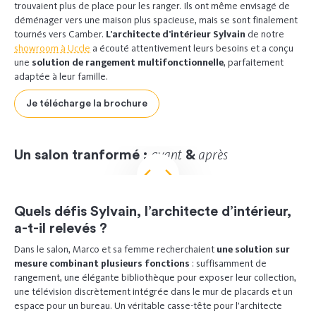
trouvaient plus de place pour les ranger. Ils ont même envisagé de
déménager vers une maison plus spacieuse, mais se sont finalement
tournés vers Camber.
L’architecte d’intérieur Sylvain
de notre
showroom à Uccle
a écouté attentivement leurs besoins et a conçu
une
solution de rangement multifonctionnelle
, parfaitement
adaptée à leur famille.
Je télécharge la brochure
avant
après
Un salon tranformé :
&
AVANT
APRÈS
Quels défis Sylvain, l’architecte d’intérieur,
a-t-il relevés ?
Dans le salon, Marco et sa femme recherchaient
une solution sur
mesure combinant plusieurs fonctions
: suffisamment de
rangement, une élégante bibliothèque pour exposer leur collection,
une télévision discrètement intégrée dans le mur de placards et un
espace pour un bureau. Un véritable casse-tête pour l’architecte