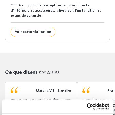
Ce prix comprend
la conception
par un
architecte
d’intérieur
, les
accessoires
, la
livraison
,
l’installation
et
10 ans de garantie
.
Voir cette réalisation
nos clients
Ce que disent
Marcha V.B.
Bruxelles
Pier
Nous avons été ravis de collaborer avec
Je voudrais ajouter ma
Camber. Leur service était excellent à
façon dont le montage
tous les niveaux. De l'idée à l'installation
votre collaborateur 